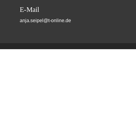
E-Mail
anja.seipel@t-online.de